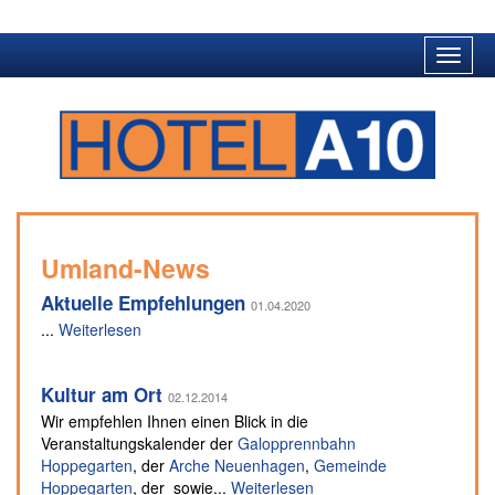
Toggle
naviga
Umland-News
Aktuelle Empfehlungen
01.04.2020
...
Weiterlesen
Kultur am Ort
02.12.2014
Wir empfehlen Ihnen einen Blick in die
Veranstaltungskalender der
Galopprennbahn
Hoppegarten
, der
Arche Neuenhagen
,
Gemeinde
Hoppegarten
, der sowie...
Weiterlesen